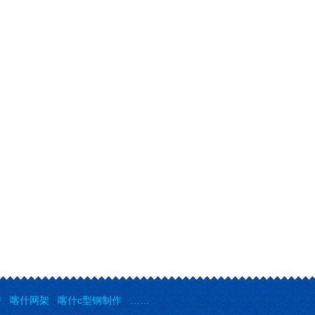
房
喀什网架
喀什c型钢制作
……